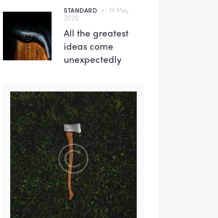
STANDARD
14 May
2020
All the greatest
ideas come
unexpectedly