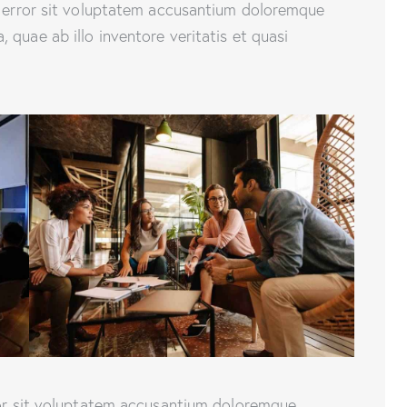
s error sit voluptatem accusantium doloremque
quae ab illo inventore veritatis et quasi
rror sit voluptatem accusantium doloremque