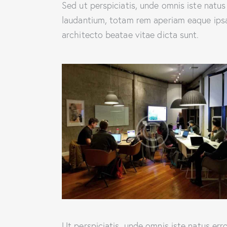
Sed ut perspiciatis, unde omnis iste natu
laudantium, totam rem aperiam eaque ipsa, 
architecto beatae vitae dicta sunt.
Ut perspiciatis, unde omnis iste natus e