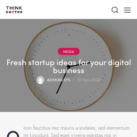
MEDIA
Fresh startup ideas for your digital
business
ADMIN6575
21 April 2020
Q
roin faucibus nec mauris a sodales, sed elementum
mi tincidunt. Sed eget viverra egestas nisi in