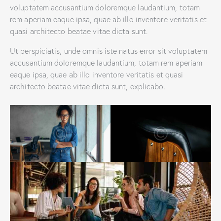
voluptatem accusantium doloremque laudantium, totam
rem aperiam eaque ipsa, quae ab illo inventore veritatis et
quasi architecto beatae vitae dicta sunt.
Ut perspiciatis, unde omnis iste natus error sit voluptatem
accusantium doloremque laudantium, totam rem aperiam
eaque ipsa, quae ab illo inventore veritatis et quasi
architecto beatae vitae dicta sunt, explicabo.