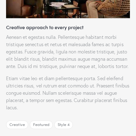
Creative approach to every project
Aenean et egestas nulla. Pellentesque habitant morbi
tristique senectus et netus et malesuada fames ac turpis
egestas. Fusce gravida, ligula non molestie tristique, justo
elit blandit risus, blandit maximus augue magna accumsan
ante. Duis id mi tristique, pulvinar neque at, lobortis tortor.
Etiam vitae leo et diam pellentesque porta. Sed eleifend
ultricies risus, vel rutrum erat commodo ut. Praesent finibus
congue euismod. Nullam scelerisque massa vel augue
placerat, a tempor sem egestas. Curabitur placerat finibus
lacus.
Creative
Featured
Style 4