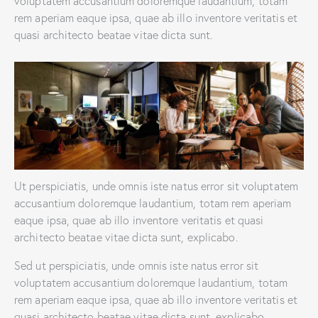
voluptatem accusantium doloremque laudantium, totam
rem aperiam eaque ipsa, quae ab illo inventore veritatis et
quasi architecto beatae vitae dicta sunt.
Ut perspiciatis, unde omnis iste natus error sit voluptatem
accusantium doloremque laudantium, totam rem aperiam
eaque ipsa, quae ab illo inventore veritatis et quasi
architecto beatae vitae dicta sunt, explicabo.
Sed ut perspiciatis, unde omnis iste natus error sit
voluptatem accusantium doloremque laudantium, totam
rem aperiam eaque ipsa, quae ab illo inventore veritatis et
quasi architecto beatae vitae dicta sunt, explicabo.