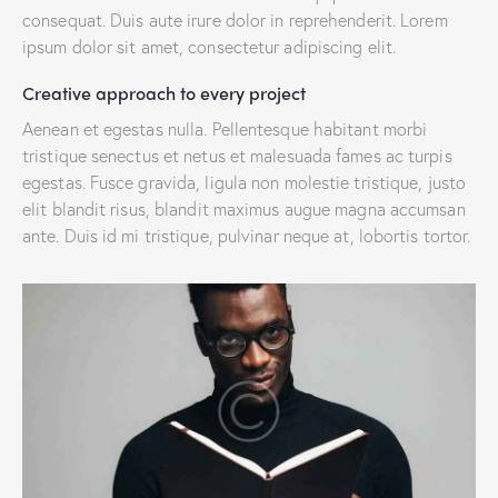
consequat. Duis aute irure dolor in reprehenderit. Lorem
ipsum dolor sit amet, consectetur adipiscing elit.
Creative approach to every project
Aenean et egestas nulla. Pellentesque habitant morbi
tristique senectus et netus et malesuada fames ac turpis
egestas. Fusce gravida, ligula non molestie tristique, justo
elit blandit risus, blandit maximus augue magna accumsan
ante. Duis id mi tristique, pulvinar neque at, lobortis tortor.