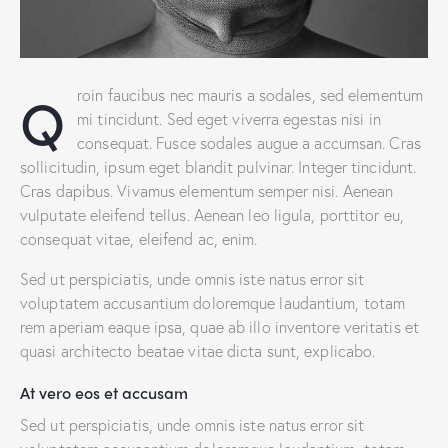
Q
roin faucibus nec mauris a sodales, sed elementum
mi tincidunt. Sed eget viverra egestas nisi in
consequat. Fusce sodales augue a accumsan. Cras
sollicitudin, ipsum eget blandit pulvinar. Integer tincidunt.
Cras dapibus. Vivamus elementum semper nisi. Aenean
vulputate eleifend tellus. Aenean leo ligula, porttitor eu,
consequat vitae, eleifend ac, enim.
Sed ut perspiciatis, unde omnis iste natus error sit
voluptatem accusantium doloremque laudantium, totam
rem aperiam eaque ipsa, quae ab illo inventore veritatis et
quasi architecto beatae vitae dicta sunt, explicabo.
At vero eos et accusam
Sed ut perspiciatis, unde omnis iste natus error sit