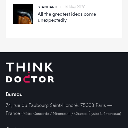
STANDARD
14 May 2020
All the greatest ideas come
unexpectedly
Bureau
74, rue du Faubourg Saint-Honoré, 75008 Paris —
France
(Métro Concorde / Miromesnil / Champs Élysée-Clémenceau)