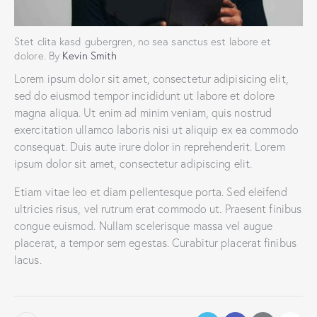
Stet clita kasd gubergren, no sea sanctus est labore et
dolore. By
Kevin Smith
Lorem ipsum dolor sit amet, consectetur adipisicing elit,
sed do eiusmod tempor incididunt ut labore et dolore
magna aliqua. Ut enim ad minim veniam, quis nostrud
exercitation ullamco laboris nisi ut aliquip ex ea commodo
consequat. Duis aute irure dolor in reprehenderit. Lorem
ipsum dolor sit amet, consectetur adipiscing elit.
Etiam vitae leo et diam pellentesque porta. Sed eleifend
ultricies risus, vel rutrum erat commodo ut. Praesent finibus
congue euismod. Nullam scelerisque massa vel augue
placerat, a tempor sem egestas. Curabitur placerat finibus
lacus.