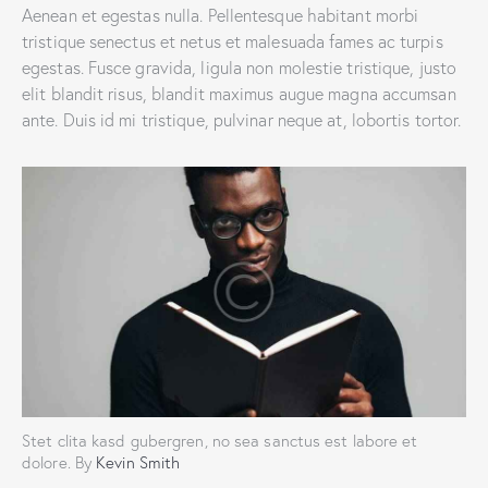
Aenean et egestas nulla. Pellentesque habitant morbi
tristique senectus et netus et malesuada fames ac turpis
egestas. Fusce gravida, ligula non molestie tristique, justo
elit blandit risus, blandit maximus augue magna accumsan
ante. Duis id mi tristique, pulvinar neque at, lobortis tortor.
Stet clita kasd gubergren, no sea sanctus est labore et
dolore. By
Kevin Smith