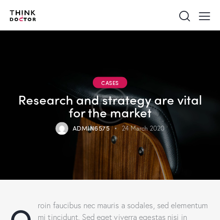
CASES
Research and strategy are vital
for the market
ADMIN6575
24 March 2020
Q
roin faucibus nec mauris a sodales, sed elementum
mi tincidunt. Sed eget viverra egestas nisi in