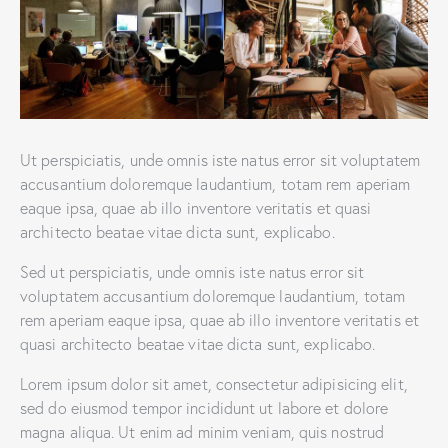
Ut perspiciatis, unde omnis iste natus error sit voluptatem
accusantium doloremque laudantium, totam rem aperiam
eaque ipsa, quae ab illo inventore veritatis et quasi
architecto beatae vitae dicta sunt, explicabo.
Sed ut perspiciatis, unde omnis iste natus error sit
voluptatem accusantium doloremque laudantium, totam
rem aperiam eaque ipsa, quae ab illo inventore veritatis et
quasi architecto beatae vitae dicta sunt, explicabo.
Lorem ipsum dolor sit amet, consectetur adipisicing elit,
sed do eiusmod tempor incididunt ut labore et dolore
magna aliqua. Ut enim ad minim veniam, quis nostrud