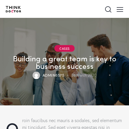
CASES
Building a great team is key to
business success
ADMIN6575
26 March 2020
Q
roin faucibus nec mauris a sodales, sed elementum
mi tincidunt. Sed eget viverra egestas nisi in