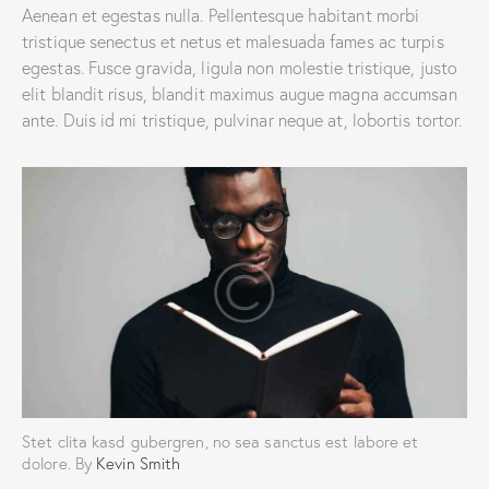
Aenean et egestas nulla. Pellentesque habitant morbi
tristique senectus et netus et malesuada fames ac turpis
egestas. Fusce gravida, ligula non molestie tristique, justo
elit blandit risus, blandit maximus augue magna accumsan
ante. Duis id mi tristique, pulvinar neque at, lobortis tortor.
Stet clita kasd gubergren, no sea sanctus est labore et
dolore. By
Kevin Smith