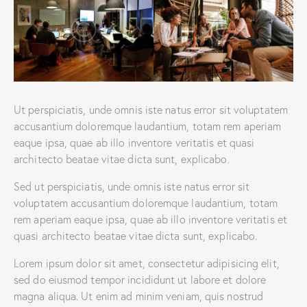
Ut perspiciatis, unde omnis iste natus error sit voluptatem
accusantium doloremque laudantium, totam rem aperiam
eaque ipsa, quae ab illo inventore veritatis et quasi
architecto beatae vitae dicta sunt, explicabo.
Sed ut perspiciatis, unde omnis iste natus error sit
voluptatem accusantium doloremque laudantium, totam
rem aperiam eaque ipsa, quae ab illo inventore veritatis et
quasi architecto beatae vitae dicta sunt, explicabo.
Lorem ipsum dolor sit amet, consectetur adipisicing elit,
sed do eiusmod tempor incididunt ut labore et dolore
magna aliqua. Ut enim ad minim veniam, quis nostrud