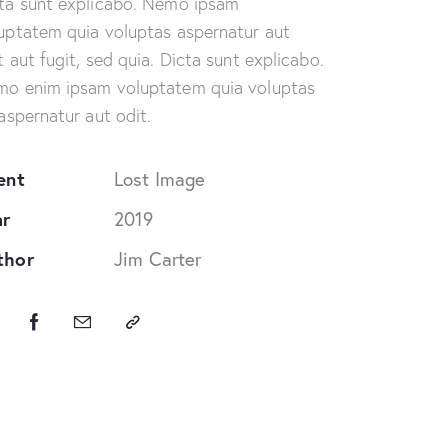
ta sunt explicabo. Nemo ipsam
uptatem quia voluptas aspernatur aut
t aut fugit, sed quia. Dicta sunt explicabo.
o enim ipsam voluptatem quia voluptas
 aspernatur aut odit.
ent
Lost Image
ar
2019
thor
Jim Carter