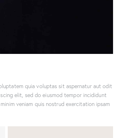
luptatem quia voluptas sit aspernatur aut odit
piscing elit, sed do eiusmod tempor incididunt
 minim veniam quis nostrud exercitation ipsam