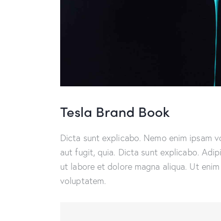
Tesla Brand Book
Dicta sunt explicabo. Nemo enim ipsam vo
aut fugit, quia. Dicta sunt explicabo. Adi
ut labore et dolore magna aliqua. Ut enim
voluptatem.