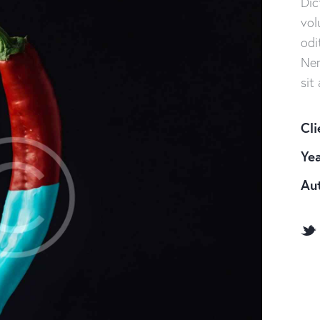
Dic
vol
odi
Nem
sit
Cli
Ye
Au