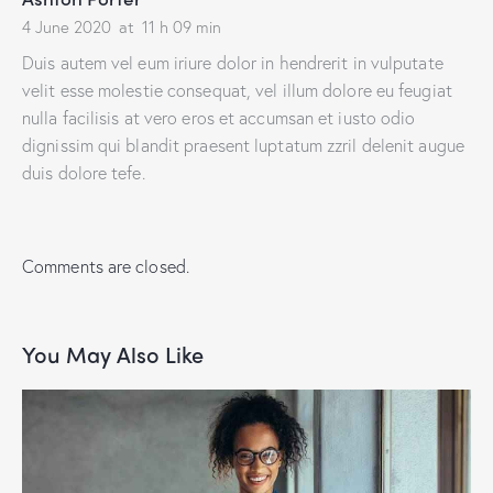
4 June 2020
at
11 h 09 min
Duis autem vel eum iriure dolor in hendrerit in vulputate
velit esse molestie consequat, vel illum dolore eu feugiat
nulla facilisis at vero eros et accumsan et iusto odio
dignissim qui blandit praesent luptatum zzril delenit augue
duis dolore tefe.
Comments are closed.
You May Also Like