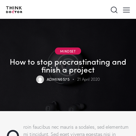
MINDSET
How to stop procrastinating and
finish a project
ADMIN6575
21 April 2020
Q
roin faucibus nec mauris a sodales, sed elementum
mi tincidunt. Sed eget viverra egestas nisi in