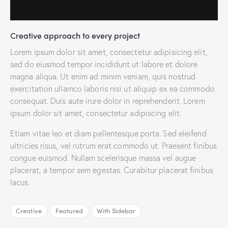
Creative approach to every project
Lorem ipsum dolor sit amet, consectetur adipisicing elit,
sed do eiusmod tempor incididunt ut labore et dolore
magna aliqua. Ut enim ad minim veniam, quis nostrud
exercitation ullamco laboris nisi ut aliquip ex ea commodo
consequat. Duis aute irure dolor in reprehenderit. Lorem
ipsum dolor sit amet, consectetur adipiscing elit.
Etiam vitae leo et diam pellentesque porta. Sed eleifend
ultricies risus, vel rutrum erat commodo ut. Praesent finibus
congue euismod. Nullam scelerisque massa vel augue
placerat, a tempor sem egestas. Curabitur placerat finibus
lacus.
Creative
Featured
With Sidebar