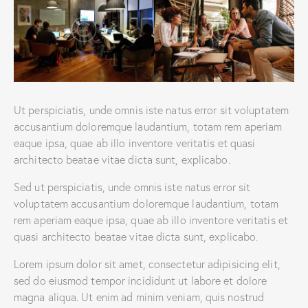
Ut perspiciatis, unde omnis iste natus error sit voluptatem
accusantium doloremque laudantium, totam rem aperiam
eaque ipsa, quae ab illo inventore veritatis et quasi
architecto beatae vitae dicta sunt, explicabo.
Sed ut perspiciatis, unde omnis iste natus error sit
voluptatem accusantium doloremque laudantium, totam
rem aperiam eaque ipsa, quae ab illo inventore veritatis et
quasi architecto beatae vitae dicta sunt, explicabo.
Lorem ipsum dolor sit amet, consectetur adipisicing elit,
sed do eiusmod tempor incididunt ut labore et dolore
magna aliqua. Ut enim ad minim veniam, quis nostrud