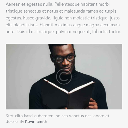
Aenean et egestas nulla. Pellentesque habitant morbi
tristique senectus et netus et malesuada fames ac turpis
egestas. Fusce gravida, ligula non molestie tristique, justo
elit blandit risus, blandit maximus augue magna accumsan
ante. Duis id mi tristique, pulvinar neque at, lobortis tortor.
Stet clita kasd gubergren, no sea sanctus est labore et
dolore. By
Kevin Smith