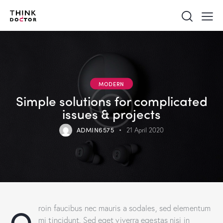
MODERN
Simple solutions for complicated
issues & projects
ADMIN6575
21 April 2020
Q
roin faucibus nec mauris a sodales, sed elementum
mi tincidunt. Sed eget viverra egestas nisi in