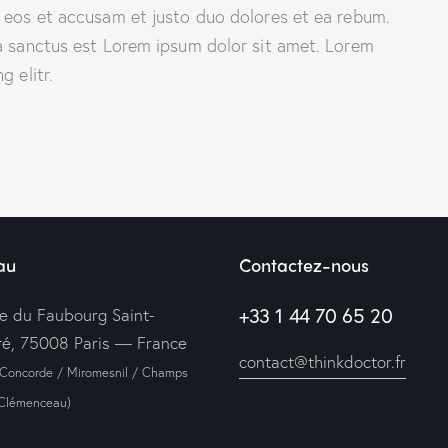
o eos et accusam et justo duo dolores et ea rebum.
ta sanctus est Lorem ipsum dolor sit amet. Lorem
 elitr.
au
Contactez-nous
+33 1 44 70 65 20
ue du Faubourg Saint-
é, 75008 Paris — France
contact@thinkdoctor.fr
 Concorde / Miromesnil / Champs
-Clémenceau)