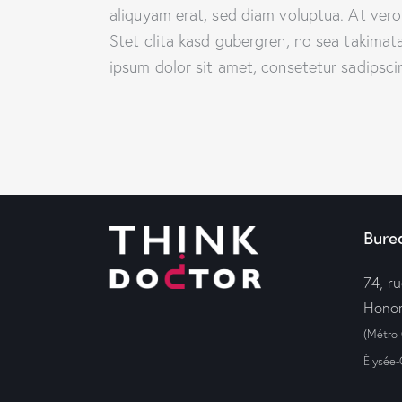
aliquyam erat, sed diam voluptua. At ver
Stet clita kasd gubergren, no sea takima
ipsum dolor sit amet, consetetur sadipscing
Bure
74, r
Honor
(Métro
Élysée