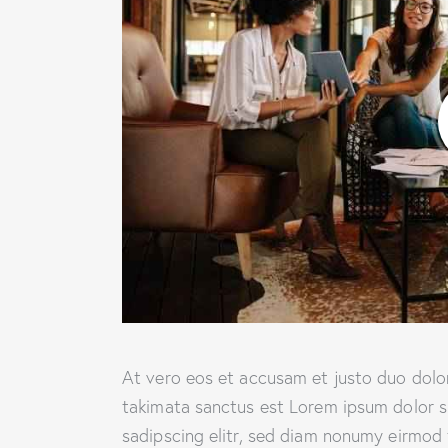
At vero eos et accusam et justo duo dolor
takimata sanctus est Lorem ipsum dolor s
sadipscing elitr, sed diam nonumy eirmod