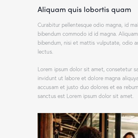
Aliquam quis lobortis quam
Curabitur pellentesque odio magna, id ma
bibendum commodo id id magna. Aliquam se
bibendum, nisi et mattis vulputate, odio a
lectus.
Lorem ipsum dolor sit amet, consetetur s
invidunt ut labore et dolore magna aliquy
accusam et justo duo dolores et ea rebum.
sanctus est Lorem ipsum dolor sit amet.