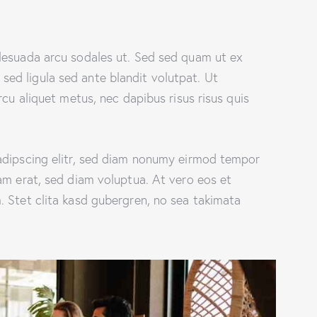
lesuada arcu sodales ut. Sed sed quam ut ex
d ligula sed ante blandit volutpat. Ut
rcu aliquet metus, nec dapibus risus risus quis
adipscing elitr, sed diam nonumy eirmod tempor
am erat, sed diam voluptua. At vero eos et
 Stet clita kasd gubergren, no sea takimata