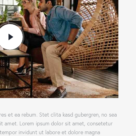
es et ea rebum. Stet clita kasd gubergren, no sea
it amet. Lorem ipsum dolor sit amet, consetetur
 tempor invidunt ut labore et dolore magna