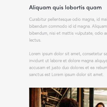
Aliquam quis lobortis quam
Curabitur pellentesque odio magna, id ma
bibendum commodo id id magna. Aliquam se
bibendum, nisi et mattis vulputate, odio a
lectus.
Lorem ipsum dolor sit amet, consetetur s
invidunt ut labore et dolore magna aliquy
accusam et justo duo dolores et ea rebum.
sanctus est Lorem ipsum dolor sit amet.