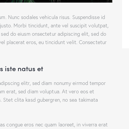
lum. Nunc sodales vehicula risus. Suspendisse id
justo. Morbi tincidunt, ante vel suscipit volutpat,
, sed do eiusm onsectetur adipiscing elit, sed do
el placerat eros, eu tincidunt velit. Consectetur
 iste natus et
adipscing elitr, sed diam nonumy eirmod tempor
am erat, sed diam voluptua. At vero eos et
 Stet clita kasd gubergren, no sea takimata
as congue eros nec quam laoreet, in viverra erat