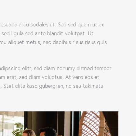
lesuada arcu sodales ut. Sed sed quam ut ex
d ligula sed ante blandit volutpat. Ut
rcu aliquet metus, nec dapibus risus risus quis
adipscing elitr, sed diam nonumy eirmod tempor
am erat, sed diam voluptua. At vero eos et
 Stet clita kasd gubergren, no sea takimata