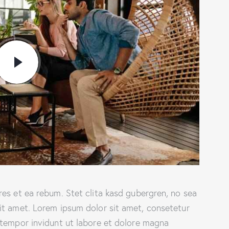
es et ea rebum. Stet clita kasd gubergren, no sea
it amet. Lorem ipsum dolor sit amet, consetetur
 tempor invidunt ut labore et dolore magna