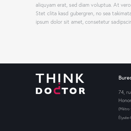
aliquyam erat, sed diam voluptua. At ver
Stet clita kasd gubergren, no sea takima
ipsum dolor sit amet, consetetur sadipscing
Bure
74, r
Honor
(Métro
Élysée