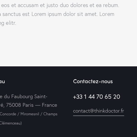
o eos et accusam et justo duo dolores et ea rebum.
ta sanctus est Lorem ipsum dolor sit amet. Lorem
 elitr.
au
Contactez-nous
+33 1 44 70 65 20
ue du Faubourg Saint-
é, 75008 Paris — France
contact@thinkdoctor.fr
 Concorde / Miromesnil / Champs
-Clémenceau)