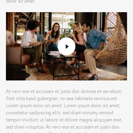
dolor sit amet.
At vero eos et accusam et justo duo dolores et ea rebum.
Stet clita kasd gubergren, no sea takimata sanctus est
Lorem ipsum dolor sit amet. Lorem ipsum dolor sit amet,
consetetur sadipscing elitr, sed diam nonumy eirmod
tempor invidunt ut labore et dolore magna aliquyam erat,
sed diam voluptua. At vero eos et accusam et justo duo