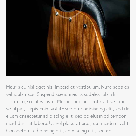
Mauris eu nisi eget nisi imperdiet vestibulum. Nunc sodales
vehicula risus. Suspendisse id mauris sodales, blandit
tortor eu, sodales justo. Morbi tincidunt, ante vel suscipit
volutpat, turpis enim volutpSectetur adipiscing elit, sed do
eiusm onsectetur adipiscing elit, sed do eiusm od tempor
incididunt ut labore. Ut vel placerat eros, eu tincidunt velit.
Consectetur adipiscing elit, adipiscing elit, sed do.