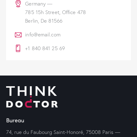
Germany —
785 15h Street, Office 478
Berlin, De 81566
info@email.com
+1 840 841 25 69
Bureau
74, rue du Faubourg Saint-Honoré, 75008 Paris —