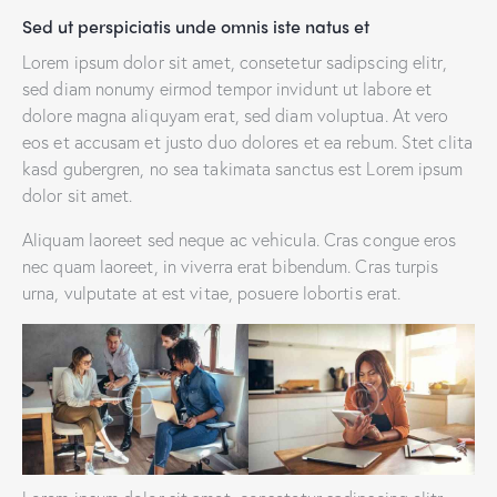
Sed ut perspiciatis unde omnis iste natus et
Lorem ipsum dolor sit amet, consetetur sadipscing elitr,
sed diam nonumy eirmod tempor invidunt ut labore et
dolore magna aliquyam erat, sed diam voluptua. At vero
eos et accusam et justo duo dolores et ea rebum. Stet clita
kasd gubergren, no sea takimata sanctus est Lorem ipsum
dolor sit amet.
Aliquam laoreet sed neque ac vehicula. Cras congue eros
nec quam laoreet, in viverra erat bibendum. Cras turpis
urna, vulputate at est vitae, posuere lobortis erat.