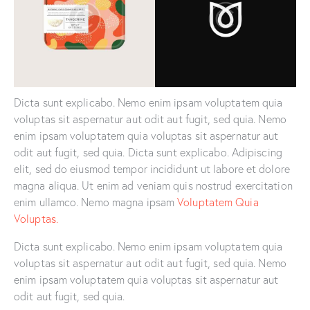
Dicta sunt explicabo. Nemo enim ipsam voluptatem quia
voluptas sit aspernatur aut odit aut fugit, sed quia. Nemo
enim ipsam voluptatem quia voluptas sit aspernatur aut
odit aut fugit, sed quia. Dicta sunt explicabo. Adipiscing
elit, sed do eiusmod tempor incididunt ut labore et dolore
magna aliqua. Ut enim ad veniam quis nostrud exercitation
enim ullamco. Nemo magna ipsam
Voluptatem Quia
Voluptas.
Dicta sunt explicabo. Nemo enim ipsam voluptatem quia
voluptas sit aspernatur aut odit aut fugit, sed quia. Nemo
enim ipsam voluptatem quia voluptas sit aspernatur aut
odit aut fugit, sed quia.