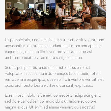
Ut perspiciatis, unde omnis iste natus error sit voluptatem
accusantium doloremque laudantium, totam rem aperiam
eaque ipsa, quae ab illo inventore veritatis et quasi
architecto beatae vitae dicta sunt, explicabo.
Sed ut perspiciatis, unde omnis iste natus error sit
voluptatem accusantium doloremque laudantium, totam
rem aperiam eaque ipsa, quae ab illo inventore veritatis et
quasi architecto beatae vitae dicta sunt, explicabo.
Lorem ipsum dolor sit amet, consectetur adipisicing elit,
sed do eiusmod tempor incididunt ut labore et dolore
magna aliqua. Ut enim ad minim veniam, quis nostrud