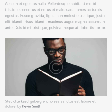
Aenean et egestas nulla. Pellentesque habitant morbi
tristique senectus et netus et malesuada fames ac turpis
egestas. Fusce gravida, ligula non molestie tristique, justo
elit blandit risus, blandit maximus augue magna accumsan
ante. Duis id mi tristique, pulvinar neque at, lobortis tortor.
Stet clita kasd gubergren, no sea sanctus est labore et
dolore. By
Kevin Smith