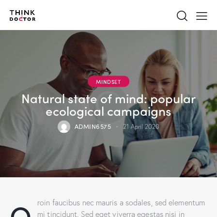
MINDSET
Natural state of mind: popular
ecological campaigns
ADMIN6575
21 April 2020
Q
roin faucibus nec mauris a sodales, sed elementum
mi tincidunt. Sed eget viverra egestas nisi in