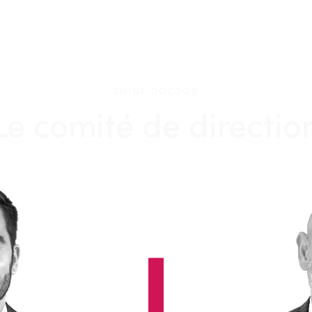
THINK DOCTOR
Le comité de directio