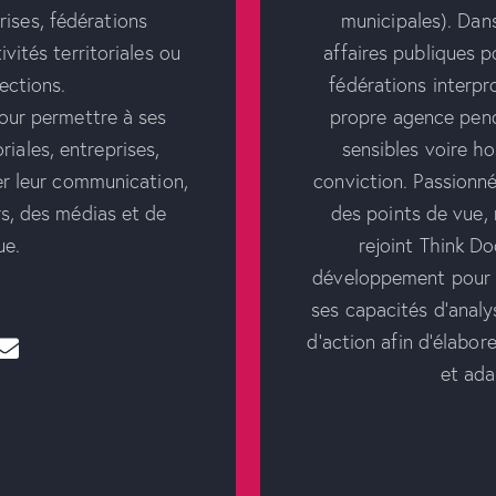
prises, fédérations
municipales). Dans
ivités territoriales ou
affaires publiques 
ections.
fédérations interpr
pour permettre à ses
propre agence pend
oriales, entreprises,
sensibles voire h
er leur communication,
conviction. Passionn
rs, des médias et de
des points de vue, 
ue.
rejoint Think D
développement pour m
ses capacités d’analy
d’action afin d’élabore
et ada