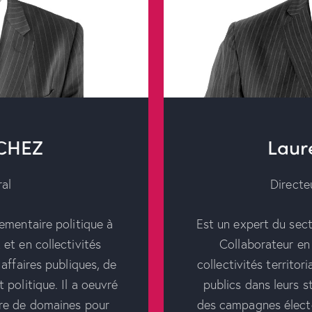
CHEZ
Laur
ral
Directe
ementaire politique à
Est un expert du sect
et en collectivités
Collaborateur en
 affaires publiques, de
collectivités territor
 politique. Il a oeuvré
publics dans leurs s
re de domaines pour
des campagnes élector