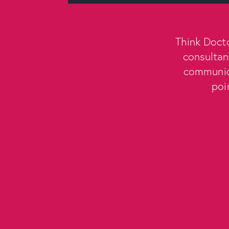
Think Docto
consultan
communicat
poi