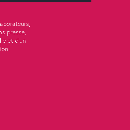
laborateurs,
ns presse,
lle et d’un
ion.