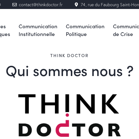
0
contact@thinkdoctor.fr
74, rue du Faubourg Saint-Ho
res
Communication
Communication
Communic
ques
Institutionnelle
Politique
de Crise
THINK DOCTOR
Qui sommes nous ?