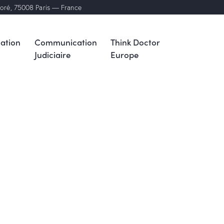
noré, 75008 Paris — France
ation
Communication
Think Doctor
Judiciaire
Europe