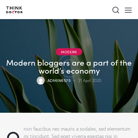
MODERN
Modern bloggers are a part of the
world’s economy
ADMIN6575
21 April 2020
Q
roin faucibus nec mauris a sodales, sed elementum
mi tincidunt. Sed eget viverra egestas nisi in