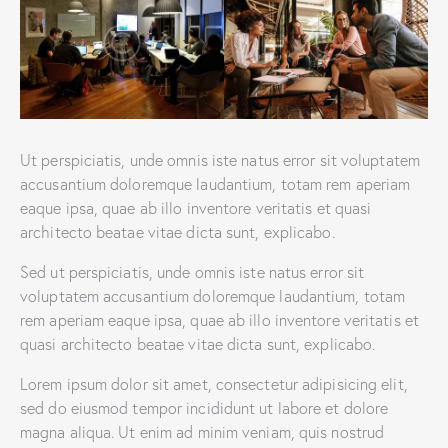
Ut perspiciatis, unde omnis iste natus error sit voluptatem
accusantium doloremque laudantium, totam rem aperiam
eaque ipsa, quae ab illo inventore veritatis et quasi
architecto beatae vitae dicta sunt, explicabo.
Sed ut perspiciatis, unde omnis iste natus error sit
voluptatem accusantium doloremque laudantium, totam
rem aperiam eaque ipsa, quae ab illo inventore veritatis et
quasi architecto beatae vitae dicta sunt, explicabo.
Lorem ipsum dolor sit amet, consectetur adipisicing elit,
sed do eiusmod tempor incididunt ut labore et dolore
magna aliqua. Ut enim ad minim veniam, quis nostrud