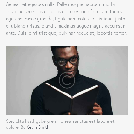
Aenean et egestas nulla. Pellentesque habitant morbi
tristique senectus et netus et malesuada fames ac turpis
egestas. Fusce gravida, ligula non molestie tristique, justo
elit blandit risus, blandit maximus augue magna accumsan
ante. Duis id mi tristique, pulvinar neque at, lobortis tortor.
Stet clita kasd gubergren, no sea sanctus est labore et
dolore. By
Kevin Smith