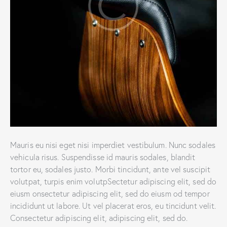
Mauris eu nisi eget nisi imperdiet vestibulum. Nunc sodales
vehicula risus. Suspendisse id mauris sodales, blandit
tortor eu, sodales justo. Morbi tincidunt, ante vel suscipit
volutpat, turpis enim volutpSectetur adipiscing elit, sed do
eiusm onsectetur adipiscing elit, sed do eiusm od tempor
incididunt ut labore. Ut vel placerat eros, eu tincidunt velit.
Consectetur adipiscing elit, adipiscing elit, sed do.