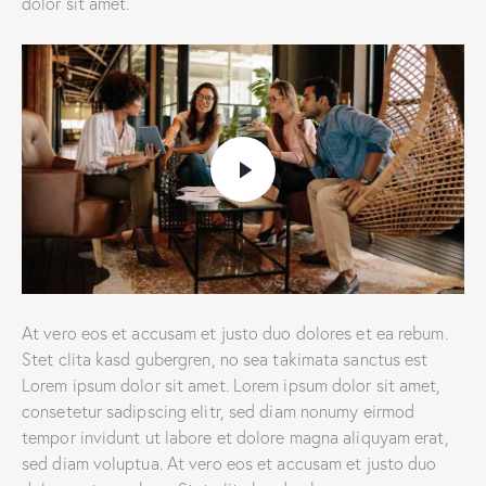
dolor sit amet.
At vero eos et accusam et justo duo dolores et ea rebum.
Stet clita kasd gubergren, no sea takimata sanctus est
Lorem ipsum dolor sit amet. Lorem ipsum dolor sit amet,
consetetur sadipscing elitr, sed diam nonumy eirmod
tempor invidunt ut labore et dolore magna aliquyam erat,
sed diam voluptua. At vero eos et accusam et justo duo