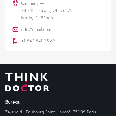
Germany —
785 15h Street, Office 478
Berlin, De 81566
info@email.com
+1 840 841 25 69
Bureau
74, rue du Faubourg Saint-Honoré, 75008 Paris —