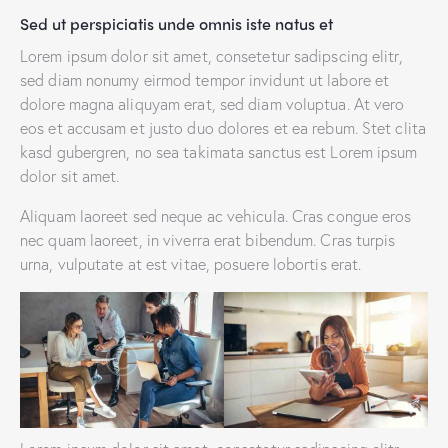
Sed ut perspiciatis unde omnis iste natus et
Lorem ipsum dolor sit amet, consetetur sadipscing elitr,
sed diam nonumy eirmod tempor invidunt ut labore et
dolore magna aliquyam erat, sed diam voluptua. At vero
eos et accusam et justo duo dolores et ea rebum. Stet clita
kasd gubergren, no sea takimata sanctus est Lorem ipsum
dolor sit amet.
Aliquam laoreet sed neque ac vehicula. Cras congue eros
nec quam laoreet, in viverra erat bibendum. Cras turpis
urna, vulputate at est vitae, posuere lobortis erat.