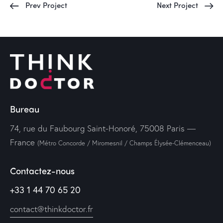
Prev Project
Next Project
Bureau
74, rue du Faubourg Saint-Honoré, 75008 Paris —
France
(Métro Concorde / Miromesnil / Champs Élysée-Clémenceau)
Contactez-nous
+33 1 44 70 65 20
contact@thinkdoctor.fr