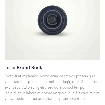
Tesla Brand Book
Dicta sunt explicabo. Nemo enim ipsam voluptatem quia
voluptas sit aspernatur aut odit aut fugit, quia. Dicta sunt
explicabo. Adipiscing elit, sed do eiusmod tempor
incididunt ut labore et dolore magna aliqua. Ut enim minim
veniam quis nostrud exercitation ipsam voluptatem.